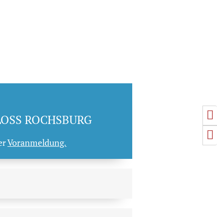
U
LOSS ROCHSBURG
S
er
Voranmeldung.