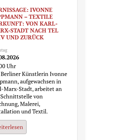
RNISSAGE: IVONNE
PPMANN – TEXTILE
RKUNFT: VON KARL-
RX-STADT NACH TEL
IV UND ZURÜCK
stag
08.2026
00 Uhr
 Berliner Künstlerin Ivonne
pmann, aufgewachsen in
l-Marx-Stadt, arbeitet an
 Schnittstelle von
chnung, Malerei,
tallation und Textil.
iterlesen