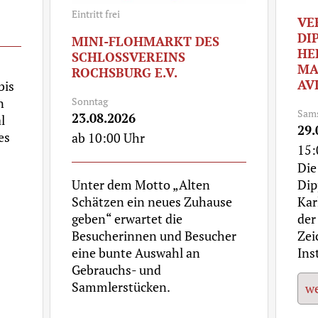
Eintritt frei
VE
DI
MINI-FLOHMARKT DES
HE
SCHLOSSVEREINS
MA
ROCHSBURG E.V.
AV
bis
Sonntag
n
Sam
23.08.2026
l
29.
es
ab 10:00 Uhr
15:
Die
Unter dem Motto „Alten
Dip
Schätzen ein neues Zuhause
Kar
geben“ erwartet die
der
Besucherinnen und Besucher
Zei
eine bunte Auswahl an
Ins
Gebrauchs- und
Sammlerstücken.
we