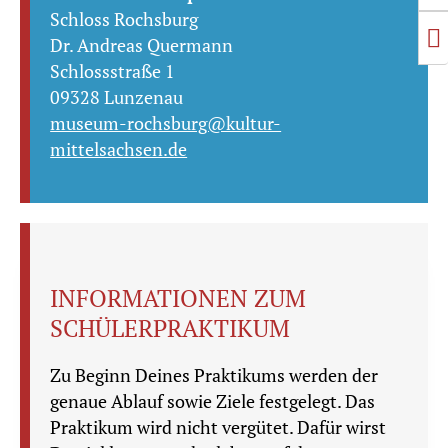
Schloss Rochsburg
S
Dr. Andreas Quermann
Schlossstraße 1
09328 Lunzenau
museum-rochsburg@kultur-
mittelsachsen.de
INFORMATIONEN ZUM
SCHÜLERPRAKTIKUM
Zu Beginn Deines Praktikums werden der
genaue Ablauf sowie Ziele festgelegt. Das
Praktikum wird nicht vergütet. Dafür wirst