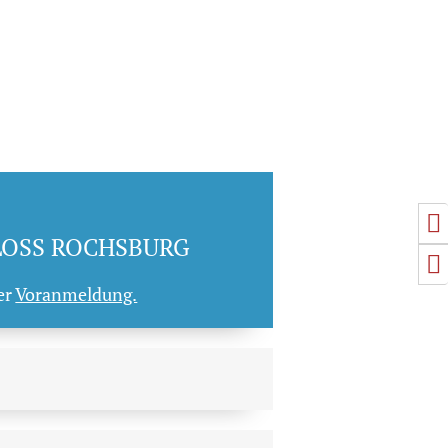
U
LOSS ROCHSBURG
S
er
Voranmeldung.