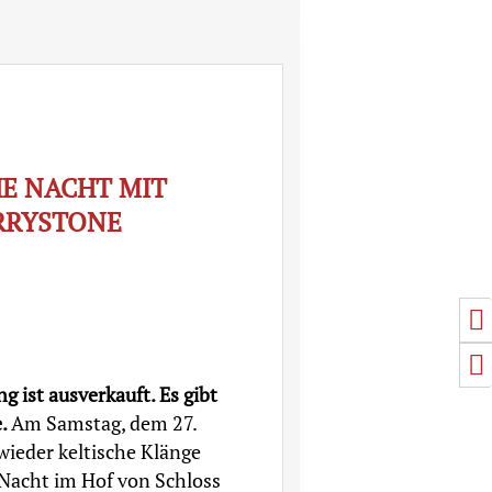
HE NACHT MIT
RRYSTONE
U
S
g ist ausverkauft. Es gibt
e.
Am Samstag, dem 27.
wieder keltische Klänge
 Nacht im Hof von Schloss