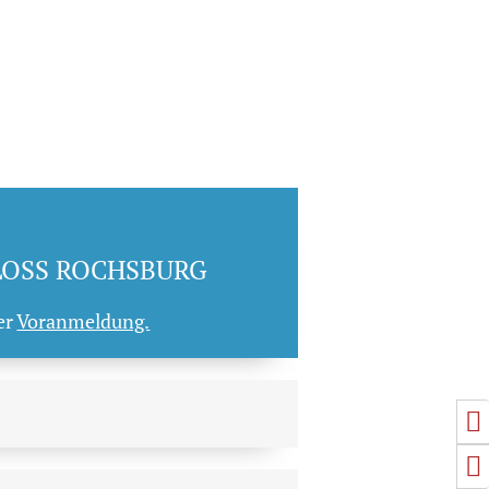
LOSS ROCHSBURG
er
Voranmeldung.
U
S