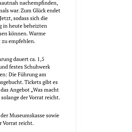
l hautnah nachempfinden,
mals war. Zum Glück endet
Jetzt, sodass sich die
 in heute beheizten
men können. Warme
t zu empfehlen.
rung dauert ca. 1,5
 und festes Schuhwerk
ten: Die Führung am
sgebucht. Tickets gibt es
r das Angebot „Was macht
 solange der Vorrat reicht.
an der Museumskasse sowie
r Vorrat reicht.