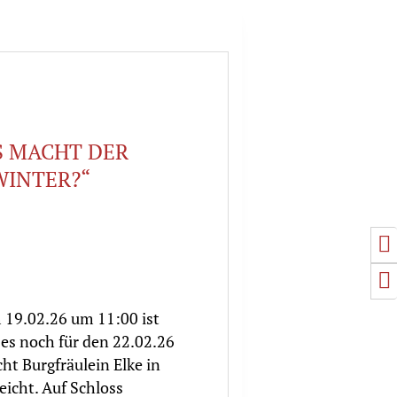
S MACHT DER
WINTER?“
U
S
 19.02.26 um 11:00 ist
 es noch für den 22.02.26
ht Burgfräulein Elke in
reicht.
Auf Schloss