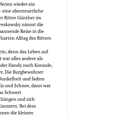
ferien wieder ein
– eine abenteuerliche
r Ritter Günther im
Kreskowsky nimmt die
pannende Reise in die
arten Alltag des Ritters
ein, denn das Leben auf
 war alles andere als
eder Handy noch Konsole,
r. Die Burgbewohner
 Dunkelheit und fadem
is und Schnee, dann war
das Schwert
 hängen und sich
 kümmern. Bei dem
nnen die kleinen