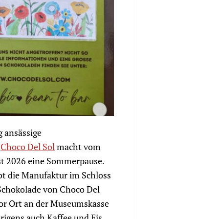
g ansässige
r
Choco Del Sol
macht vom
ust 2026 eine Sommerpause.
bt die Manufaktur im Schloss
Schokolade von Choco Del
or Ort an der Museumskasse
rigens auch Kaffee und Eis.