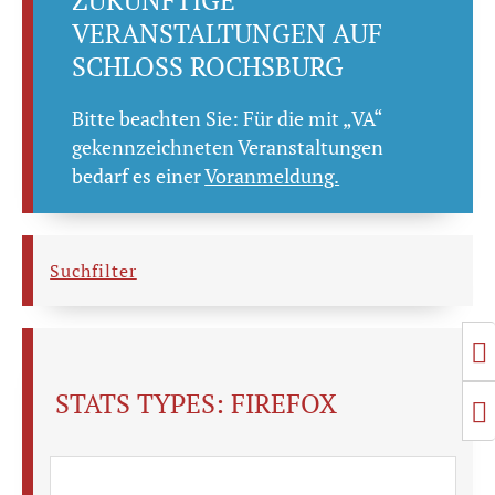
ZUKÜNFTIGE
VERANSTALTUNGEN AUF
SCHLOSS ROCHSBURG
Bitte beachten Sie: Für die mit „VA“
gekennzeichneten Veranstaltungen
bedarf es einer
Voranmeldung.
Suchfilter
T
STATS TYPES:
FIREFOX
T