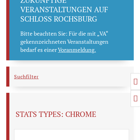
ZUKÜNFTIGE
VERANSTALTUNGEN AUF
SCHLOSS ROCHSBURG
Bitte beachten Sie: Für die mit „VA“
gekennzeichneten Veranstaltungen
bedarf es einer
Voranmeldung.
Suchfilter
T
T
STATS TYPES:
CHROME